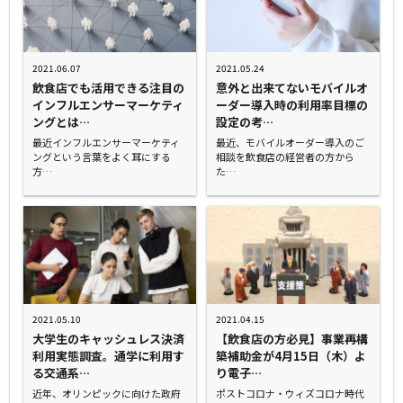
2021.06.07
2021.05.24
飲食店でも活用できる注目の
意外と出来てないモバイルオ
インフルエンサーマーケティ
ーダー導入時の利用率目標の
ングとは…
設定の考…
最近インフルエンサーマーケティ
最近、モバイルオーダー導入のご
ングという言葉をよく耳にする
相談を飲食店の経営者の方から
方…
た…
2021.05.10
2021.04.15
大学生のキャッシュレス決済
【飲食店の方必見】事業再構
利用実態調査。通学に利用す
築補助金が4月15日（木）よ
る交通系…
り電子…
近年、オリンピックに向けた政府
ポストコロナ・ウィズコロナ時代