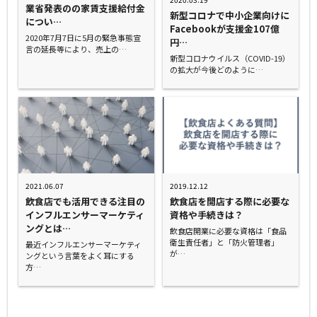
業省発表のの家賃支援給付金
新型コロナで中小企業向けに
につい…
Facebookが支援金107億
2020年7月7日に5月の緊急事態宣
円…
言の延長等により、売上の…
新型コロナウイルス（COVID-19）
の拡大が今後どのように…
2021.06.07
2019.12.12
飲食店でも活用できる注目の
飲食店を開店する際に必要な
インフルエンサーマーケティ
資格や手続きは？
ングとは…
飲食店開業に必要な資格は「食品
衛生責任者」と「防火管理者」
最近インフルエンサーマーケティ
が…
ングという言葉をよく耳にする
方…