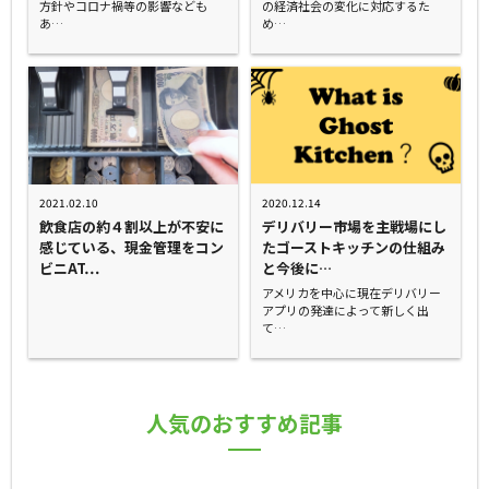
方針やコロナ禍等の影響なども
の経済社会の変化に対応するた
あ…
め…
2021.02.10
2020.12.14
飲食店の約４割以上が不安に
デリバリー市場を主戦場にし
感じている、現金管理をコン
たゴーストキッチンの仕組み
ビニAT…
と今後に…
アメリカを中心に現在デリバリー
アプリの発達によって新しく出
て…
人気のおすすめ記事