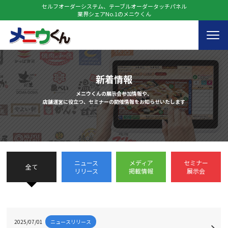
セルフオーダーシステム、テーブルオーダータッチパネル
業界シェアNo.1のメニウくん
新着情報
メニウくんの展示会参加情報や、
店舗運営に役立つ、セミナーの開催情報をお知らせいたします
ニュース
メディア
セミナー
全て
リリース
掲載情報
展示会
2025/07/01
ニュースリリース