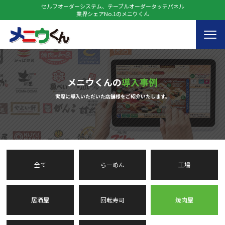
セルフオーダーシステム、テーブルオーダータッチパネル
業界シェアNo.1のメニウくん
メニウくんの
導入事例
実際に導入いただいた店舗様をご紹介いたします。
全て
らーめん
工場
居酒屋
回転寿司
焼肉屋