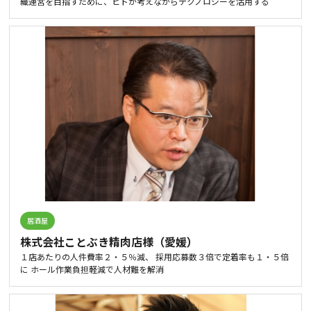
織運営を目指すために、ヒトが考えながらテクノロジーを活用する
居酒屋
株式会社ことぶき精肉店様（愛媛）
１店あたりの人件費率２・５％減、 採用応募数３倍で定着率も１・５倍
に ホール作業負担軽減で人材難を解消