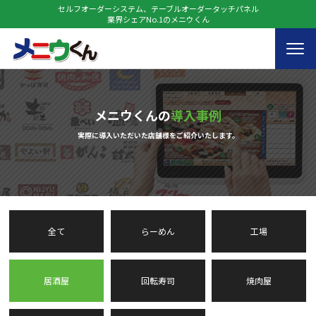
セルフオーダーシステム、テーブルオーダータッチパネル
業界シェアNo.1のメニウくん
メニウくんの
導入事例
実際に導入いただいた店舗様をご紹介いたします。
全て
らーめん
工場
居酒屋
回転寿司
焼肉屋