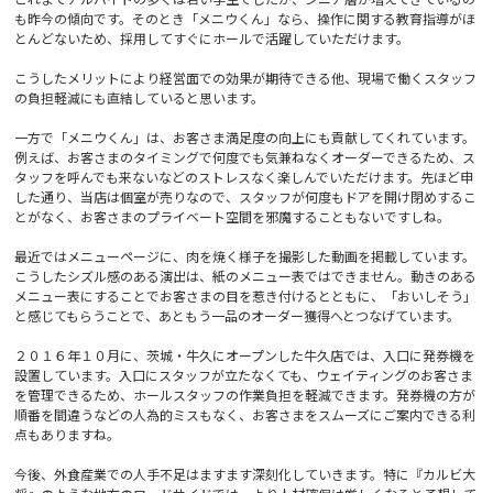
も昨今の傾向です。そのとき「メニウくん」なら、操作に関する教育指導がほ
とんどないため、採用してすぐにホールで活躍していただけます。
こうしたメリットにより経営面での効果が期待できる他、現場で働くスタッフ
の負担軽減にも直結していると思います。
一方で「メニウくん」は、お客さま満足度の向上にも貢献してくれています。
例えば、お客さまのタイミングで何度でも気兼ねなくオーダーできるため、ス
タッフを呼んでも来ないなどのストレスなく楽しんでいただけます。先ほど申
した通り、当店は個室が売りなので、スタッフが何度もドアを開け閉めするこ
とがなく、お客さまのプライベート空間を邪魔することもないですしね。
最近ではメニューページに、肉を焼く様子を撮影した動画を掲載しています。
こうしたシズル感のある演出は、紙のメニュー表ではできません。動きのある
メニュー表にすることでお客さまの目を惹き付けるとともに、「おいしそう」
と感じてもらうことで、あともう一品のオーダー獲得へとつなげています。
２０１６年１０月に、茨城・牛久にオープンした牛久店では、入口に発券機を
設置しています。入口にスタッフが立たなくても、ウェイティングのお客さま
を管理できるため、ホールスタッフの作業負担を軽減できます。発券機の方が
順番を間違うなどの人為的ミスもなく、お客さまをスムーズにご案内できる利
点もありますね。
今後、外食産業での人手不足はますます深刻化していきます。特に『カルビ大