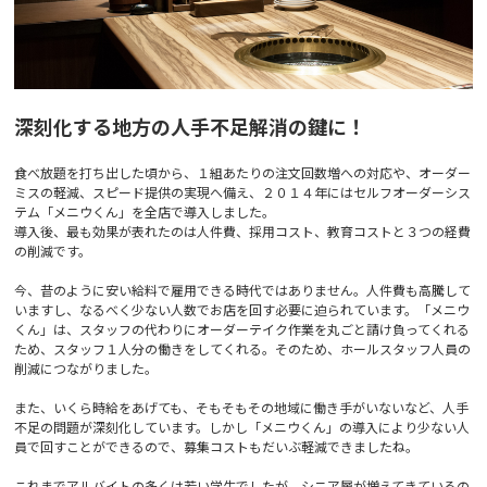
深刻化する地方の人手不足解消の鍵に！
食べ放題を打ち出した頃から、１組あたりの注文回数増への対応や、オーダー
ミスの軽減、スピード提供の実現へ備え、２０１４年にはセルフオーダーシス
テム「メニウくん」を全店で導入しました。
導入後、最も効果が表れたのは人件費、採用コスト、教育コストと３つの経費
の削減です。
今、昔のように安い給料で雇用できる時代ではありません。人件費も高騰して
いますし、なるべく少ない人数でお店を回す必要に迫られています。「メニウ
くん」は、スタッフの代わりにオーダーテイク作業を丸ごと請け負ってくれる
ため、スタッフ１人分の働きをしてくれる。そのため、ホールスタッフ人員の
削減につながりました。
また、いくら時給をあげても、そもそもその地域に働き手がいないなど、人手
不足の問題が深刻化しています。しかし「メニウくん」の導入により少ない人
員で回すことができるので、募集コストもだいぶ軽減できましたね。
これまでアルバイトの多くは若い学生でしたが、シニア層が増えてきているの